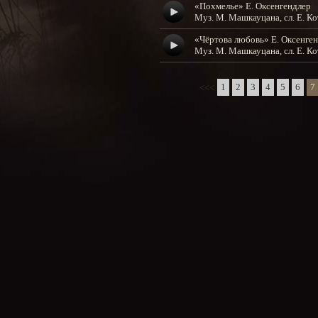
«Похмелье» Е. Оксенгендлер
Муз. М. Машкауцана, сл. Е. Ко
«Чёртова любовь» Е. Оксенге
Муз. М. Машкауцана, сл. Е. Ко
1
2
3
4
5
6
7
<<<