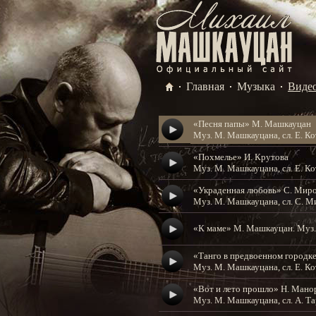
Главная
Музыка
Виде
«Песня папы» М. Машкауцан
Муз. М. Машкауцана, сл. Е. Ко
«Похмелье» И. Крутова
Муз. М. Машкауцана, сл. Е. Ко
«Украденная любовь» С. Мир
Муз. М. Машкауцана, сл. С. 
«К маме» М. Машкауцан. Муз., 
«Танго в предвоенном городке
Муз. М. Машкауцана, сл. Е. Ко
«Вот и лето прошло» Н. Мано
Муз. М. Машкауцана, сл. А. Та