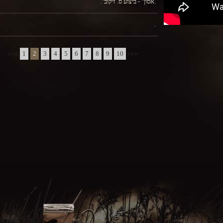
."אסון" - ביצוע ס. זיקוב.
.
1
2
3
4
5
6
7
8
9
10
<<<
>>>